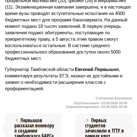
профильной математике (20), физике (16) и информатике
(11). Экзаменационная кампания завершена, и в настоящее
время вузы проводят вступительные испытания на 4000
бюджетных мест для программ бакалавриата. На данный
момент подано 18 тысяч заявлений. В первую очередь
заявления подают абитуриенты, поступающие по
приоритетному праву, а 5 августа этим правом смогут
воспользоваться остальные. В системе среднего
профессионального образования доступно около 5000
бюджетных мест.
Губернатор Тамбовской области
Евгений Первышо
в,
комментируя результаты ЕГЭ, назвал их достойными и
заявил о необходимости расширения классов с
профориентацией.
Степанова Екатерина
Опубликовано:
03.08.2026 18:50
Отредактировано:
03.08.2026 18:50
Первышов
Первых
рассказал военкору
студентов
о создании
зачислили в ТГТУ в
тамбовского БАРСа
рамках квот