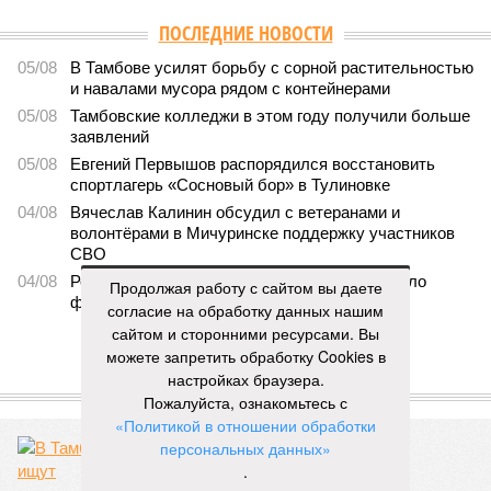
ПОСЛЕДНИЕ НОВОСТИ
05/08
В Тамбове усилят борьбу с сорной растительностью
и навалами мусора рядом с контейнерами
05/08
Тамбовские колледжи в этом году получили больше
заявлений
05/08
Евгений Первышов распорядился восстановить
спортлагерь «Сосновый бор» в Тулиновке
04/08
Вячеслав Калинин обсудил с ветеранами и
волонтёрами в Мичуринске поддержку участников
СВО
04/08
Реновация Тамбовского Арбата вошла в число
Продолжая работу с сайтом вы даете
финалистов всероссийского конкурса
согласие на обработку данных нашим
сайтом и сторонними ресурсами. Вы
ЕЩЕ НОВОСТИ
можете запретить обработку Cookies в
настройках браузера.
ЕЩЕ ИЗ РАЗДЕЛА «ВЛАСТЬ»
Пожалуйста, ознакомьтесь с
«Политикой в отношении обработки
персональных данных»
.