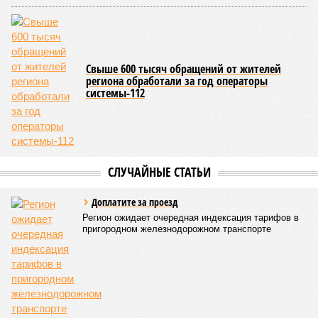
лицеи №14, №29, №21, «Сколково-Тамбов» и школа №18
города Мичуринска. Примечательно, что 12 стобалльных
результатов показали выпускники сельских школ из
Гавриловского, Жердевского, Умётского, Петровского,
Первомайского, Моршанского, Мордовского, Мичуринского
и Сосновского районов.
Наибольшее количество высших баллов получено по
профильной математике (20), физике (16) и информатике
(11). Экзаменационная кампания завершена, и в настоящее
время вузы проводят вступительные испытания на 4000
бюджетных мест для программ бакалавриата. На данный
момент подано 18 тысяч заявлений. В первую очередь
заявления подают абитуриенты, поступающие по
приоритетному праву, а 5 августа этим правом смогут
воспользоваться остальные. В системе среднего
профессионального образования доступно около 5000
бюджетных мест.
Губернатор Тамбовской области
Евгений Первышо
в,
комментируя результаты ЕГЭ, назвал их достойными и