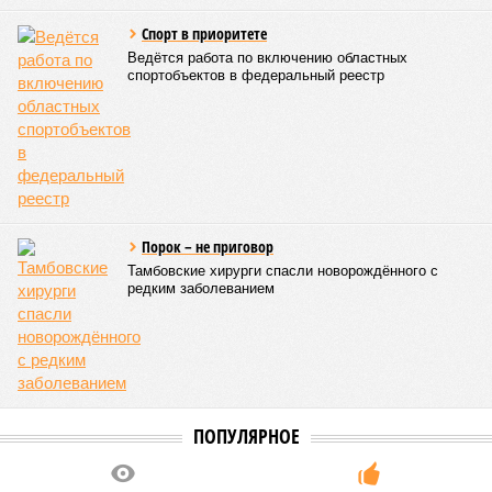
заявил о необходимости расширения классов с
профориентацией.
Степанова Екатерина
Опубликовано:
03.08.2026 18:50
Отредактировано:
03.08.2026 18:50
Первышов
Первых
рассказал военкору
студентов
о создании
зачислили в ТГТУ в
тамбовского БАРСа
рамках квот
КОММЕНТАРИИ
0
ПОСЛЕДНИЕ НОВОСТИ
06/08
Борьбу с сорняками в Тамбове ведут с помощью
гербицида нового поколения
06/08
Тамбовчанам сделали перерасчет за горячую воду
после 16-часовых отключений
06/08
Названы самые популярные и необычные имена
новорожденных в регионе
05/08
В Тамбове усилят борьбу с сорной растительностью