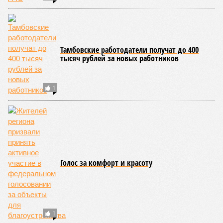
«Справедливая Россия» предложила обязать
правительство сдерживать рост цен на
базовые продукты
Определён крайний срок восстановления
благоустройства городских территорий после
разрытий