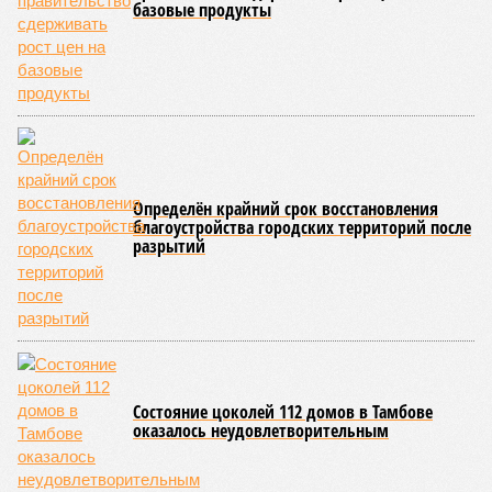
порог хотя бы по одному предмету по выбору.
Значительная часть таких выпускников
концентрируется у нас в нескольких муниципальных
образованиях: Рассказовский муниципальный округ,
Бондарский, Уваровский, Мучкапский и Гавриловский
муниципальные округа»,
– сказала региональный министр,
отметив, что это указывает на необходимость разработки и
внедрения дополнительных мер, таких как создание
профильных классов и организация углубленного изучения
предметов в старших классах.
Школьные аттестаты не получили 16 выпускников. Им
представится возможность пересдать русский язык и
математику в сентябре, для чего будут организованы
дополнительные занятия.
Текущий год ознаменовался значительным увеличением
числа выпускников, получивших максимальный балл. В
Тамбовской области зафиксировано 90 стобалльных
результатов, а 8 выпускников достигли отметки в 200
баллов. Школы региона, подготовившие
высокобалльников, составляют 36%. Среди лидеров –