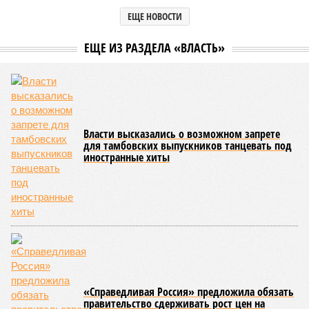
В регионе подвели итоги ЕГЭ: 16 выпускников остались без школьных
аттестатов, а 8 человек достигли отметки в 200 баллов (фото:
министерство образования Тамбовской области)
Глава Минобразования Тамбовской области Татьяна Котельникова
представила итоги проведения Единого государственного
экзамена. По ключевым предметам, как естественно-научным,
так и гуманитарным (за исключением географии), средние
баллы в Тамбовской области превысили общероссийские
показатели.
По словам
Татьяны Котельниковой
, в текущем году
испытания проходили около 3,5 тысяч выпускников.
Наблюдается существенный рост числа выпускников,
получивших 60 и более баллов по естественно-научным
дисциплинам по сравнению с предыдущим годом. Такой
уровень баллов открывает перед абитуриентами широкие
возможности для поступления в технические вузы.
«14% выпускников области не преодолели минимальный