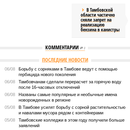
В Тамбовской
области частично
сняли запрет на
реализацию
бензина в канистры
КОММЕНТАРИИ
0
Версия
//
Общество
//
В регионе подвели итоги ЕГЭ: 16 выпускников
остались без школьных аттестатов, а 8 человек достигли отметки в 200
баллов
485
От фиаско до триумфа
В регионе подвели итоги ЕГЭ: 16 выпускников остались
без школьных аттестатов, а 8 человек достигли отметки в
200 баллов