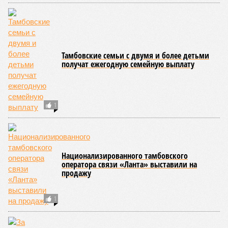
Состояние цоколей 112 домов в Тамбове
оказалось неудовлетворительным
Свыше 600 тысяч обращений от жителей
региона обработали за год операторы
системы-112
СЛУЧАЙНЫЕ СТАТЬИ
Доплатите за проезд
Регион ожидает очередная индексация тарифов в
пригородном железнодорожном транспорте