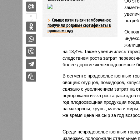
Об это
заметн
увелич
0
Свыше пяти тысяч тамбовчанок
потреби
получили родовые сертификаты в
прошлом году
Основн
индекс
жилищн
на 13,4%. Также увеличились тари
следствием роста затрат перевозчи
более дорогие железнодорожные би
В сегменте продовольственных тов
овощей: огурцов, помидоров, капу
связано с увеличением затрат на о
подорожали из-за роста расходов н
год плодоовощная продукция поде
на макароны, крупы, масла и жиры,
же время цена на сыр за год возрос
Среди непродовольственных товаро
издержек, подорожали отдельные по