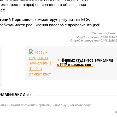
теме среднего профессионального образования
ст.
гений Первышо
в, комментируя результаты ЕГЭ,
необходимости расширения классов с профориентацией.
Степанова Екате
Опубликовано:
03.08.2026 
Отредактировано:
03.08.2026 
Первых студентов зачислили
в ТГТУ в рамках квот
ОММЕНТАРИИ
0
ации начали проходить приёмку к новому учебному году