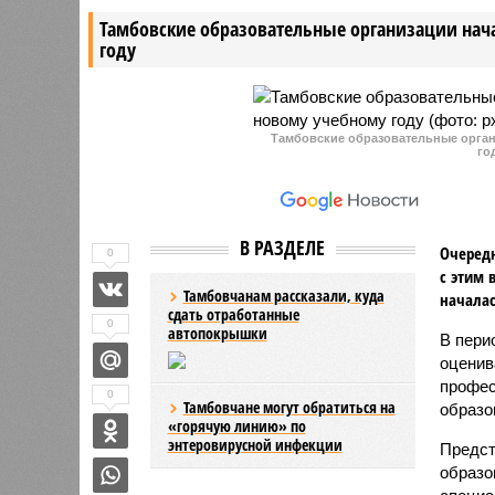
Тамбовские образовательные организации нач
году
Тамбовские образовательные орган
го
В РАЗДЕЛЕ
Очередн
0
с этим 
Тамбовчанам рассказали, куда
началас
сдать отработанные
0
автопокрышки
В пери
оценив
профес
0
Тамбовчане могут обратиться на
образо
«горячую линию» по
энтеровирусной инфекции
Предст
образо