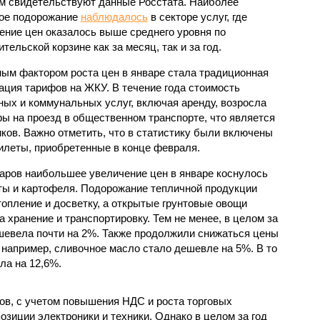
м свидетельствуют данные Росстата. Наиболее
ое подорожание
наблюдалось
в секторе услуг, где
ение цен оказалось выше среднего уровня по
тельской корзине как за месяц, так и за год.
ым фактором роста цен в январе стала традиционная
ация тарифов на ЖКУ. В течение года стоимость
ых и коммунальных услуг, включая аренду, возросла
фы на проезд в общественном транспорте, что является
ков. Важно отметить, что в статистику были включены
леты, приобретенные в конце февраля.
аров наибольшее увеличение цен в январе коснулось
сты и картофеля. Подорожание тепличной продукции
топление и досветку, а открытые грунтовые овощи
а хранение и транспортировку. Тем не менее, в целом за
шевела почти на 2%. Также продолжили снижаться цены
 например, сливочное масло стало дешевле на 5%. В то
ла на 12,6%.
в, с учетом повышения НДС и роста торговых
зиции электроники и техники. Однако в целом за год