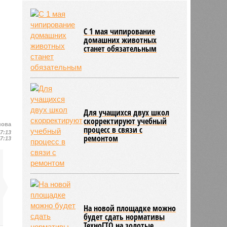
сняли запрет на реализацию
бензина в канистры
30/07
Тамбовские вузы получили
С 1 мая чипирование
заявления о поступлении от почти
домашних животных
станет обязательным
29 тысяч абитуриентов
Для учащихся двух школ
скорректируют учебный
нова
процесс в связи с
17:13
ремонтом
17:13
На новой площадке можно
будет сдать нормативы
ТехноГТО на золотые