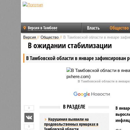
Власть
Общество
Версия в Тамбове
Версия
//
Общество
//
В Тамбовской области в январе зафи
В ожидании стабилизации
В Тамбовской области в январе зафиксирован 
В Тамбовской области в январе
В РАЗДЕЛЕ
В январ
0
выросли
Нарушения выявили на
инфляци
продовольственных ярмарках в
0
Тамбовской области