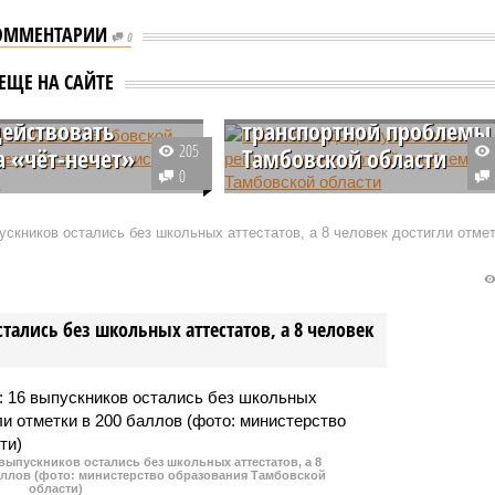
ОММЕНТАРИИ
0
ля на АЗС в
Калинин подчеркнул
ЕЩЕ НА САЙТЕ
ской области
важность решения
действовать
транспортной проблемы
205
а «чёт-нечет»
Тамбовской области
0
ской области подвели
Член Президиума
оса о мерах по
Социалистической партии
ускников остались без школьных аттестатов, а 8 человек достигли отме
ации ситуации на АЗС.
«Справедливая Россия»
вании, организованном
Вячеслав Калинин поддержал
угах, принял участие
инициативу лидера партии
омобилист региона.
Сергея Миронова о создании
стались без школьных аттестатов, а 8 человек
рабочей группы для решения
транспортной проблемы жителе
Тамбовской области.
 выпускников остались без школьных аттестатов, а 8
баллов (фото: министерство образования Тамбовской
области)