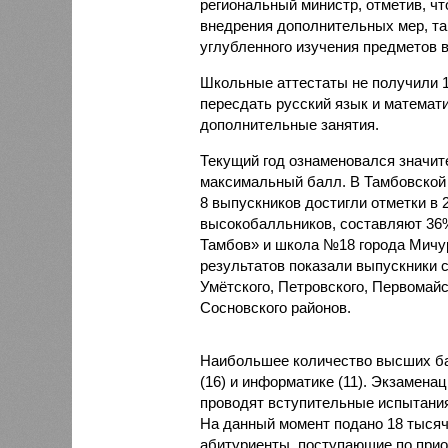
региональный министр, отметив, чт
внедрения дополнительных мер, та
углубленного изучения предметов в
Школьные аттестаты не получили 1
пересдать русский язык и математи
дополнительные занятия.
Текущий год ознаменовался значи
максимальный балл. В Тамбовской 
8 выпускников достигли отметки в 
высокобалльников, составляют 36
Тамбов» и школа №18 города Мичур
результатов показали выпускники с
Умётского, Петровского, Первомайс
Сосновского районов.
Наибольшее количество высших ба
(16) и информатике (11). Экзамена
проводят вступительные испытания
На данный момент подано 18 тысяч
абитуриенты, поступающие по приор