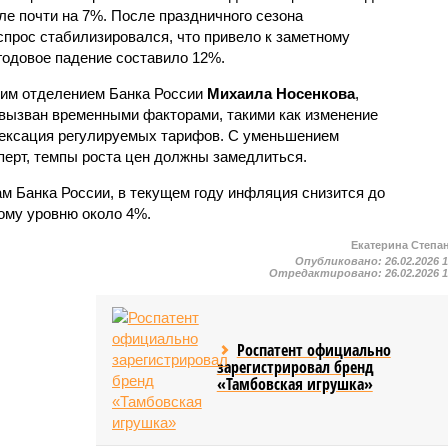
ле почти на 7%. После праздничного сезона
спрос стабилизировался, что привело к заметному
годовое падение составило 12%.
им отделением Банка России
Михаила Носенкова
,
 вызван временными факторами, такими как изменение
дексация регулируемых тарифов. С уменьшением
перт, темпы роста цен должны замедлиться.
ам Банка России, в текущем году инфляция снизится до
вому уровню около 4%.
Екатерина Степа
Опубликовано:
26.02.2026 
Отредактировано:
26.02.2026 
Роспатент официально
зарегистрировал бренд
«Тамбовская игрушка»