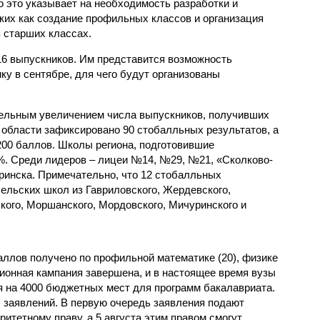
о это указывает на необходимость разработки и
ких как создание профильных классов и организация
 старших классах.
6 выпускников. Им представится возможность
ку в сентябре, для чего будут организованы
тельным увеличением числа выпускников, получивших
области зафиксировано 90 стобалльных результатов, а
200 баллов. Школы региона, подготовившие
%. Среди лидеров – лицеи №14, №29, №21, «Сколково-
инска. Примечательно, что 12 стобалльных
ельских школ из Гавриловского, Жердевского,
кого, Моршанского, Мордовского, Мичуринского и
ллов получено по профильной математике (20), физике
ционная кампания завершена, и в настоящее время вузы
 на 4000 бюджетных мест для программ бакалавриата.
 заявлений. В первую очередь заявления подают
итетному праву, а 5 августа этим правом смогут