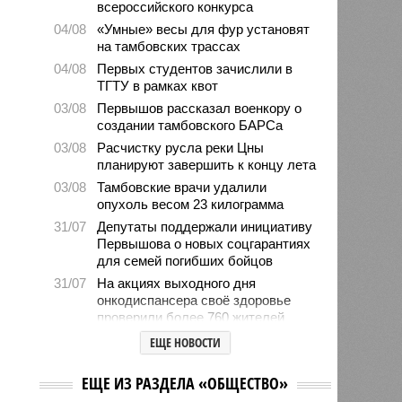
всероссийского конкурса
04/08
«Умные» весы для фур установят
на тамбовских трассах
04/08
Первых студентов зачислили в
ТГТУ в рамках квот
03/08
Первышов рассказал военкору о
создании тамбовского БАРСа
03/08
Расчистку русла реки Цны
планируют завершить к концу лета
03/08
Тамбовские врачи удалили
опухоль весом 23 килограмма
31/07
Депутаты поддержали инициативу
Первышова о новых соцгарантиях
для семей погибших бойцов
31/07
На акциях выходного дня
онкодиспансера своё здоровье
проверили более 760 жителей
области
ЕЩЕ НОВОСТИ
31/07
Радоница в регионе официально
стала выходным днём
ЕЩЕ ИЗ РАЗДЕЛА «ОБЩЕСТВО»
31/07
В Тамбовской области частично