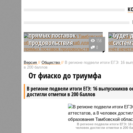
К
Иран хочет построить в
Тамбовской области
С 20 ию
логистический хаб для
Тамбов
прямых поставок
будет 
158
продовольствия
систем
0
Иранский инвестор «Россия
В Тамбов
Мобин Ираниан» предложил
итоги опр
Версия
//
Общество
//
В регионе подвели итоги ЕГЭ: 16 вып
создать в Тамбовской области
стабилиз
в 200 баллов
крупный распределительный
В голосо
От фиаско до триумфа
центр для импорта фруктов,
на госусл
овощей и замороженной рыбы.
8041 авт
В регионе подвели итоги ЕГЭ: 16 выпускников о
достигли отметки в 200 баллов
В регионе подвели итоги ЕГЭ: 16
человек достигли отметки в 200 