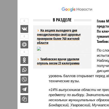
В РАЗДЕЛЕ
Глава М
0
предста
На акциях выходного дня
По ключ
онкодиспансера своё здоровье
гуманит
0
проверили более 760 жителей
Тамбовс
области
По сл
0
испыта
Тамбовские врачи удалили
Наблюд
опухоль весом 23 килограмма
получи
дисцип
уровень баллов открывает перед а
технические вузы.
«14% выпускников области не пре
предмету по выбору. Значительна
нескольких муниципальных образов
Бондарский, Уваровский, Мучкапск