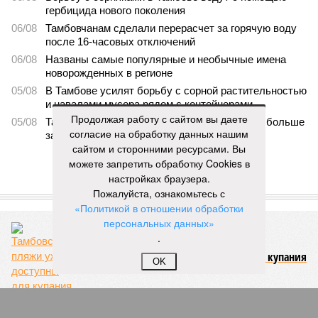
гербицида нового поколения
06/08
Тамбовчанам сделали перерасчет за горячую воду
после 16-часовых отключений
06/08
Названы самые популярные и необычные имена
новорожденных в регионе
05/08
В Тамбове усилят борьбу с сорной растительностью
и навалами мусора рядом с контейнерами
Продолжая работу с сайтом вы даете
05/08
Тамбовские колледжи в этом году получили больше
согласие на обработку данных нашим
заявлений
сайтом и сторонними ресурсами. Вы
можете запретить обработку Cookies в
ЕЩЕ НОВОСТИ
настройках браузера.
Пожалуйста, ознакомьтесь с
ЕЩЕ ИЗ РАЗДЕЛА «ОБЩЕСТВО»
«Политикой в отношении обработки
персональных данных»
.
Тамбовские пляжи уже доступны для купания
OK