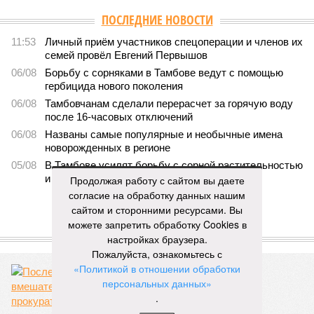
ПОСЛЕДНИЕ НОВОСТИ
11:53
Личный приём участников спецоперации и членов их
семей провёл Евгений Первышов
06/08
Борьбу с сорняками в Тамбове ведут с помощью
гербицида нового поколения
06/08
Тамбовчанам сделали перерасчет за горячую воду
после 16-часовых отключений
06/08
Названы самые популярные и необычные имена
новорожденных в регионе
05/08
В Тамбове усилят борьбу с сорной растительностью
и навалами мусора рядом с контейнерами
Продолжая работу с сайтом вы даете
согласие на обработку данных нашим
ЕЩЕ НОВОСТИ
сайтом и сторонними ресурсами. Вы
можете запретить обработку Cookies в
ЕЩЕ ИЗ РАЗДЕЛА «ОБЩЕСТВО»
настройках браузера.
Пожалуйста, ознакомьтесь с
«Политикой в отношении обработки
персональных данных»
.