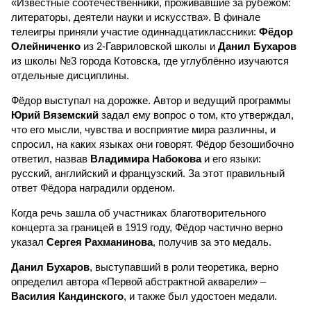
«Известные соотечественники, проживавшие за рубежом:
литераторы, деятели науки и искусства». В финале
телеигры приняли участие одиннадцатиклассники:
Фёдор
Олейниченко
из 2-Гавриловской школы и
Данил Бухаров
из школы №3 города Котовска, где углублённо изучаются
отдельные дисциплины.
Фёдор выступал на дорожке. Автор и ведущий программы
Юрий Вяземский
задал ему вопрос о том, кто утверждал,
что его мысли, чувства и восприятие мира различны, и
спросил, на каких языках они говорят. Фёдор безошибочно
ответил, назвав
Владимира Набокова
и его языки:
русский, английский и французский. За этот правильный
ответ Фёдора наградили орденом.
Когда речь зашла об участниках благотворительного
концерта за границей в 1919 году, Фёдор частично верно
указал
Сергея Рахманинова
, получив за это медаль.
Данил Бухаров
, выступавший в роли теоретика, верно
определил автора «Первой абстрактной акварели» –
Василия Кандинского
, и также был удостоен медали.