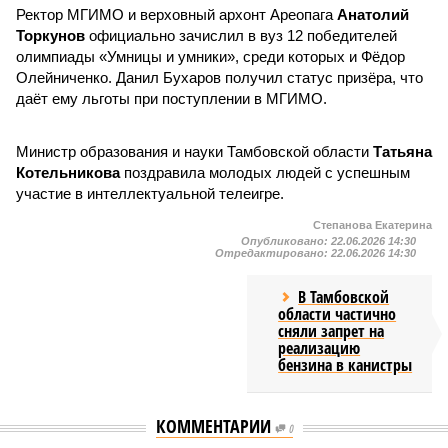
Ректор МГИМО и верховный архонт Ареопага
Анатолий
Торкунов
официально зачислил в вуз 12 победителей
олимпиады «Умницы и умники», среди которых и Фёдор
Олейниченко. Данил Бухаров получил статус призёра, что
даёт ему льготы при поступлении в МГИМО.
Министр образования и науки Тамбовской области
Татьяна
Котельникова
поздравила молодых людей с успешным
участие в интеллектуальной телеигре.
Степанова Екатерина
Опубликовано:
22.06.2026 14:30
Отредактировано:
22.06.2026 14:30
В Тамбовской
области частично
сняли запрет на
реализацию
бензина в канистры
КОММЕНТАРИИ
0